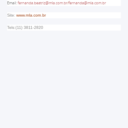
Email
:
fernanda.beatriz@mla.com.br
/
fernanda@mla.com.br
Site:
www.mla.com.br
Tels:(11) 3811-2820