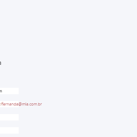
a
en
r
/
fernanda@mla.com.br