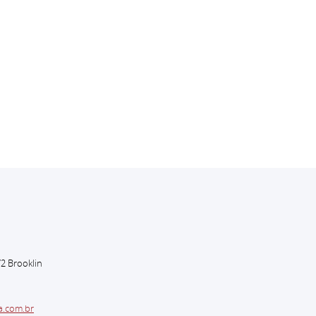
to
72 Brooklin
a.com.br