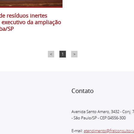
de resíduos inertes
o executivo da ampliação
ba/SP
<
1
>
Conta
Avenida Santo Amaro, 3432 - Conj. 
- São Paulo
/SP - CEP:04556-300
E-mail:
atendimento@fralconsultori