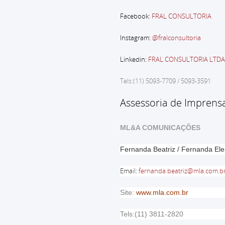
Facebook:
FRAL CONSULTORIA
Instagram:
@fralconsultoria
Linkedin:
FRAL CONSULTORIA LTDA
Tels:(11) 5093-7709 / 5093-3591
Assessoria de Imprens
ML&A COMUNICAÇÕES
Fernanda Beatriz / Fernanda El
Email
:
fernanda.beatriz@mla.com.b
Site:
www.mla.com.br
Tels:(11) 3811-2820