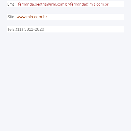
Email
:
fernanda.beatriz@mla.com.br
/
fernanda@mla.com.br
Site:
www.mla.com.br
Tels:(11) 3811-2820