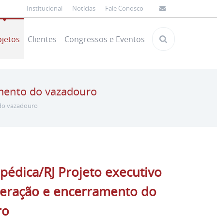
Institucional
Notícias
Fale Conosco
ojetos
Clientes
Congressos e Eventos
amento do vazadouro
 do vazadouro
pédica/RJ Projeto executivo
eração e encerramento do
ro