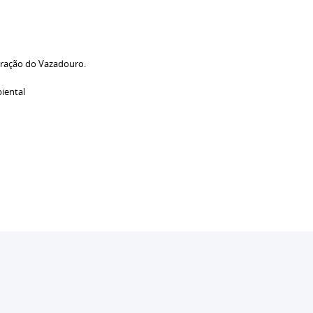
eração do Vazadouro.
biental
to