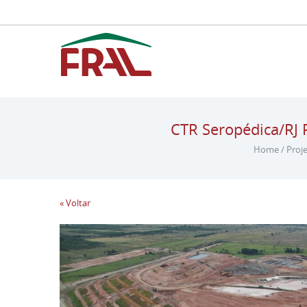
CTR Seropédica/RJ 
Home
/
Proj
« Voltar