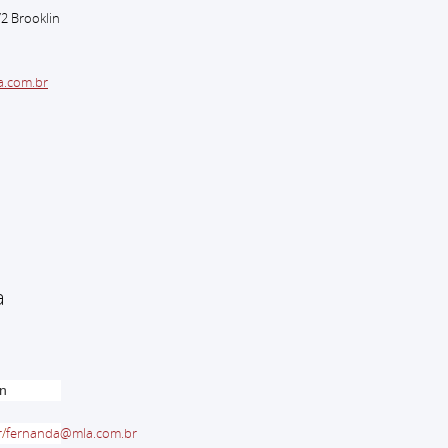
72 Brooklin
a.com.br
a
en
r
/
fernanda@mla.com.br