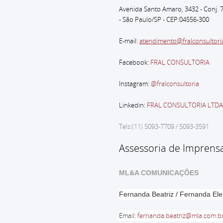
Avenida Santo Amaro, 3432 - Conj. 
- São Paulo
/SP - CEP:04556-300
E-mail:
atendimento@fralconsultori
Facebook:
FRAL CONSULTORIA
Instagram:
@fralconsultoria
Linkedin:
FRAL CONSULTORIA LTDA
Tels:(11) 5093-7709 / 5093-3591
Assessoria de Imprens
ML&A COMUNICAÇÕES
Fernanda Beatriz / Fernanda El
Email
:
fernanda.beatriz@mla.com.b