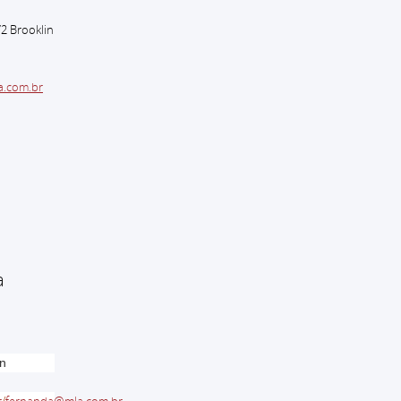
72 Brooklin
a.com.br
a
en
r
/
fernanda@mla.com.br