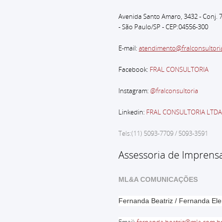
Avenida Santo Amaro, 3432 - Conj. 
- São Paulo
/SP - CEP:04556-300
E-mail:
atendimento@fralconsultori
Facebook:
FRAL CONSULTORIA
Instagram:
@fralconsultoria
Linkedin:
FRAL CONSULTORIA LTDA
Tels:(11) 5093-7709 / 5093-3591
Assessoria de Imprens
ML&A COMUNICAÇÕES
Fernanda Beatriz / Fernanda El
Email
:
fernanda.beatriz@mla.com.b